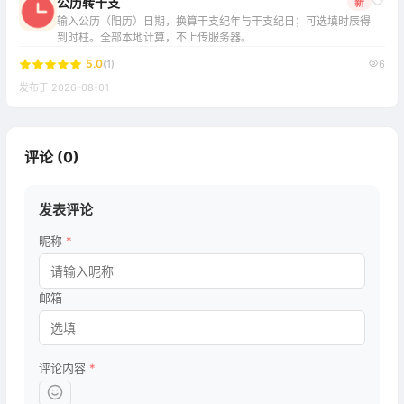
公历转干支
新
输入公历（阳历）日期，换算干支纪年与干支纪日；可选填时辰得
到时柱。全部本地计算，不上传服务器。
5.0
(1)
6
发布于 2026-08-01
评论 (
0
)
发表评论
昵称
*
邮箱
评论内容
*