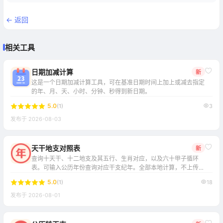
← 返回
相关工具
日期加减计算
新
这是一个日期加减计算工具，可在基准日期时间上加上或减去指定
的年、月、天、小时、分钟、秒得到新日期。
5.0
(1)
3
发布于 2026-08-03
天干地支对照表
新
查询十天干、十二地支及其五行、生肖对应，以及六十甲子循环
复制地址
关闭
表。可输入公历年份查询对应干支纪年。全部本地计算，不上传服
务器。
5.0
(1)
18
发布于 2026-08-01