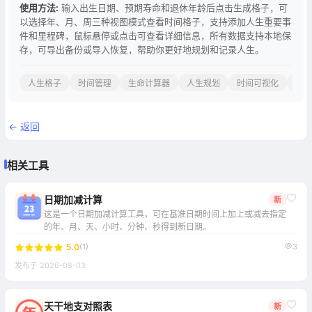
使用方法:
输入出生日期、预期寿命和退休年龄后点击生成格子，可
以选择年、月、周三种视图模式查看时间格子，支持添加人生重要事
件和里程碑，鼠标悬停或点击可查看详细信息，所有数据支持本地保
存，可导出备份或导入恢复，帮助你更好地规划和记录人生。
人生格子
时间管理
生命计算器
人生规划
时间可视化
里程
← 返回
相关工具
日期加减计算
新
这是一个日期加减计算工具，可在基准日期时间上加上或减去指定
的年、月、天、小时、分钟、秒得到新日期。
5.0
(1)
3
发布于 2026-08-03
天干地支对照表
新